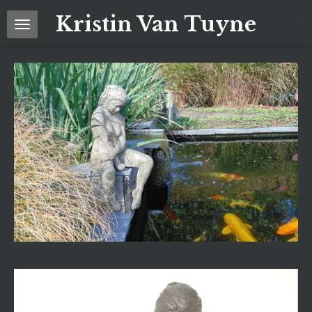
Ga
Kristin Van Tuyne
direct
naar
de
hoofdinhoud