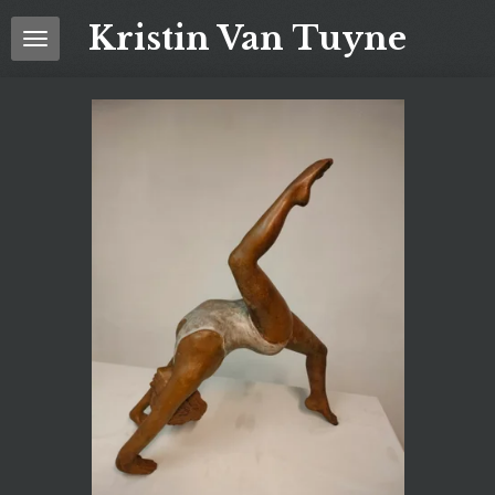
Ga
Kristin Van Tuyne
direct
naar
de
hoofdinhoud