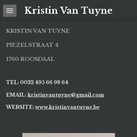
Ga
Kristin Van Tuyne
direct
naar
de
KRISTIN VAN TUYNE
hoofdinhoud
PIEZELSTRAAT 4
1760 ROOSDAAL
TEL: 0032 4
95 66 98 64
EMAIL:
kristinvantuyne@gmail.com
WEBSITE:
www.kristinvantuyne.be