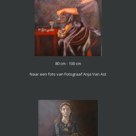
80 cm - 100 cm
Naar een foto van Fotograaf Anja Van Ast