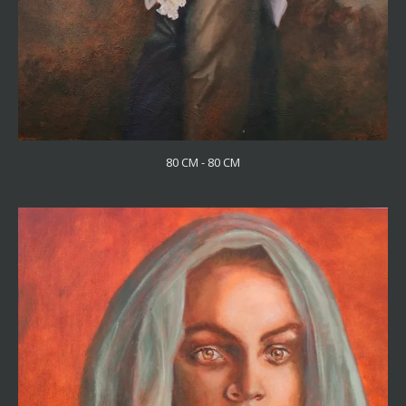
80 CM - 80 CM