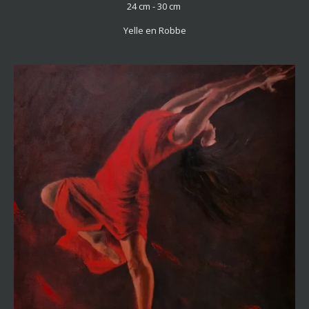
24 cm - 30 cm
Yelle en Robbe