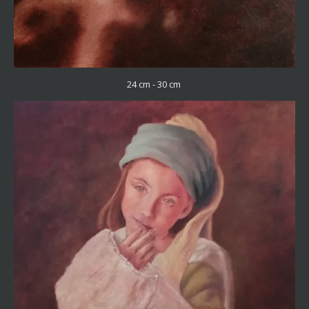
24 cm - 30 cm