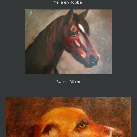
Yelle en Robbe
24 cm - 30 cm