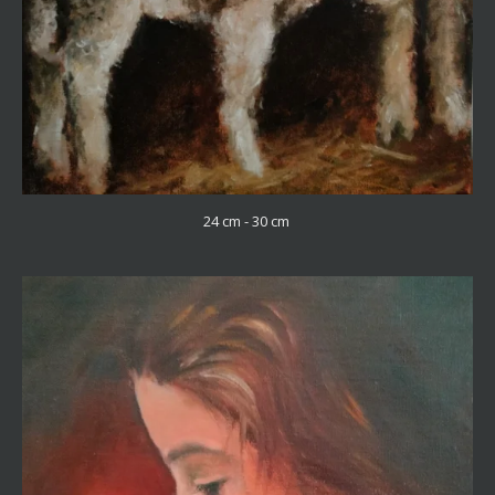
24 cm - 30 cm