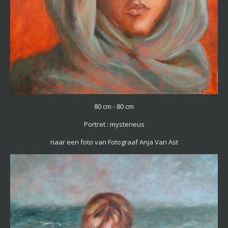
80 cm - 80 cm
Portret : mysterieus
naar een foto van Fotograaf Anja Van Ast