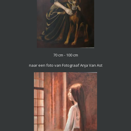
70 cm - 100 cm
naar een foto van Fotograaf Anja Van Ast