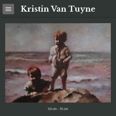
Ga
Kristin Van Tuyne
direct
naar
de
hoofdinhoud
50 cm - 70 cm