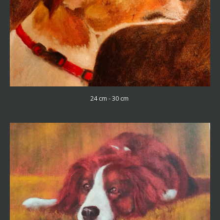
24 cm - 30 cm