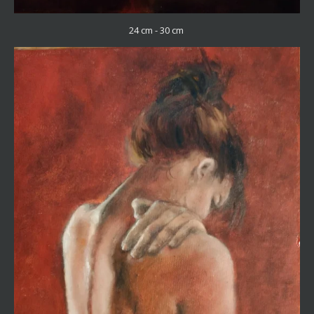
24 cm - 30 cm