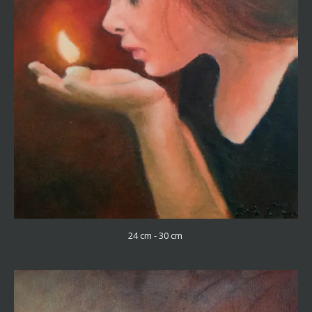
24 cm - 30 cm